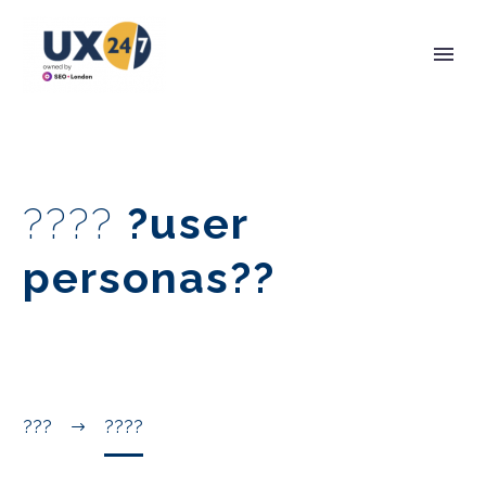
????
?user
personas?
?
???
????