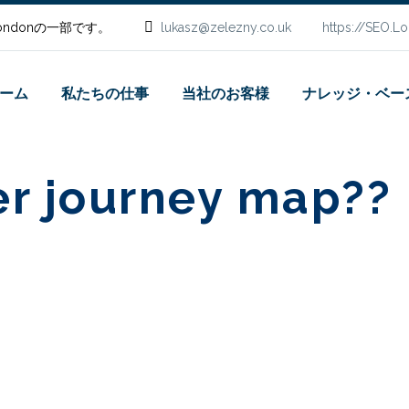
.Londonの一部です。
lukasz@zelezny.co.uk
https://SEO.L
ーム
私たちの仕事
当社のお客様
ナレッジ・ベー
r journey map?
?