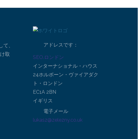
アドレスです：
して、
受け取
SEO.ロンドン
インターナショナル・ハウス
24ホルボーン・ヴァイアダク
ト・ロンドン
EC1A 2BN
イギリス
電子メール
lukasz@zelezny.co.uk