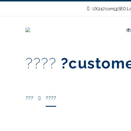
UX247.comはSEO
ホ
????
?custome
???
????