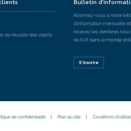
clients
Bulletin d'informat
Abonnez-vous à notre lett
d'information mensuelle et
recevez les dernières nouv
es de réussite des clients
de l'UX dans le monde entie
S'inscrire
itique de confidentialité
Plan du site
Conditions d'utilisa