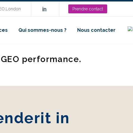
SEO.London
Prendre contact
ces
Qui sommes-nous ?
Nous contacter
d GEO performance.
enderit in