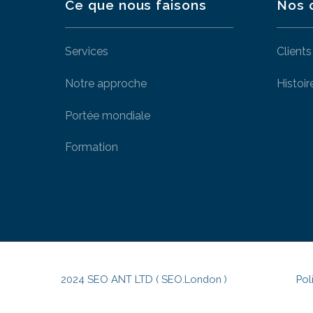
Ce que nous faisons
Nos 
Services
Clients
Notre approche
Histoir
Portée mondiale
Formation
2024 SEO ANT LTD ( SEO.London )
Pol