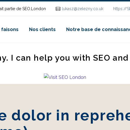
it partie de SEO.London
lukasz@zelezny.co.uk
https://
 faisons
Nos clients
Notre base de connaissan
ny. I can help you with SEO an
e dolor in repreh