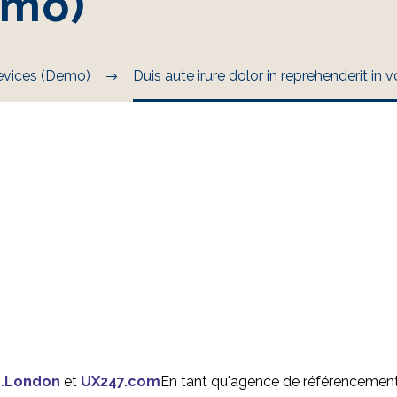
emo)
vices (Demo)
Duis aute irure dolor in reprehenderit in
.London
et
UX247.com
En tant qu'agence de référencement,