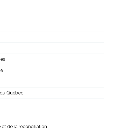
tes
te
n du Québec
 et de la réconciliation