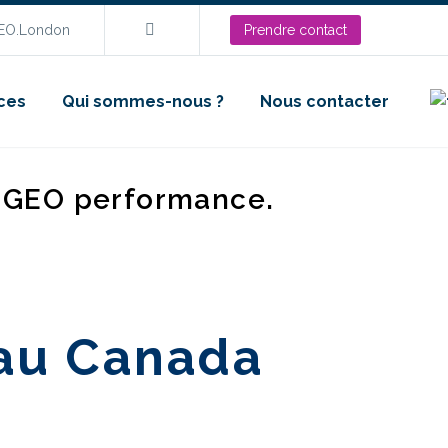
SEO.London
Prendre contact
ces
Qui sommes-nous ?
Nous contacter
d GEO performance.
 au Canada