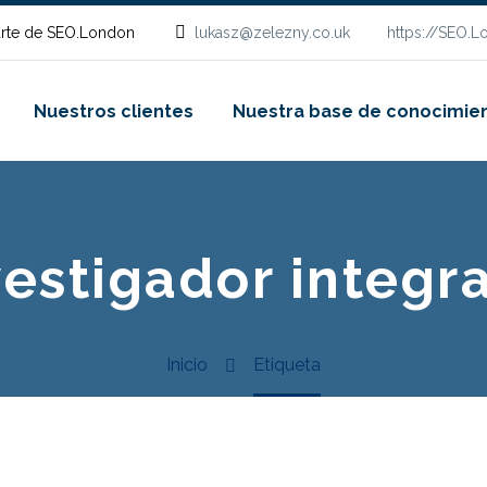
rte de SEO.London
lukasz@zelezny.co.uk
https://SEO.
Nuestros clientes
Nuestra base de conocimie
vestigador integr
Inicio
Etiqueta