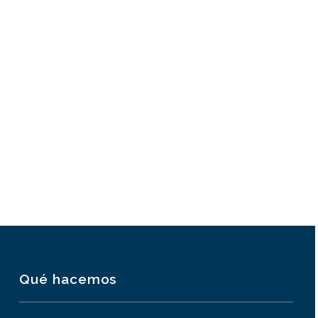
Descargar
LO ÚLTIMO DE NUESTRO BLOG
ESTUDIOS DE CASO
Qué hacemos