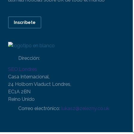
Inscríbete
Dirección:
SEO.Londres
Casa Internacional,
24 Holborn Viaduct Londres,
EC1A 2BN
Reino Unido
Correo electrónico:
lukasz@zelezny.co.uk