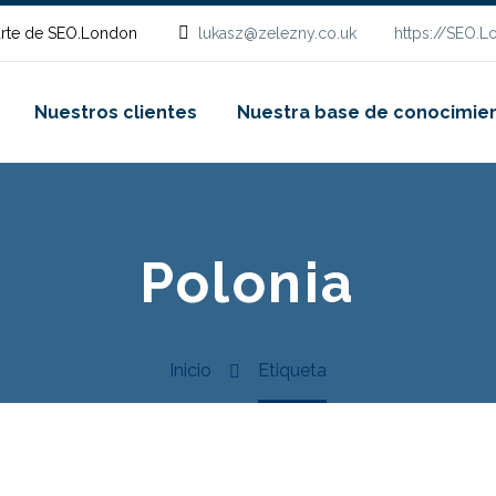
rte de SEO.London
lukasz@zelezny.co.uk
https://SEO.
Nuestros clientes
Nuestra base de conocimie
Polonia
Inicio
Etiqueta