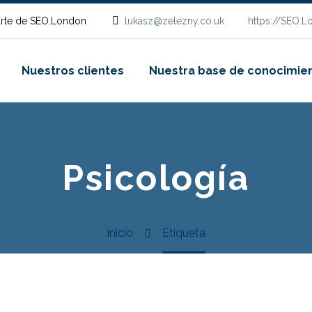
rte de SEO.London
lukasz@zelezny.co.uk
https://SEO.
Nuestros clientes
Nuestra base de conocimie
Psicología
Inicio
Etiqueta