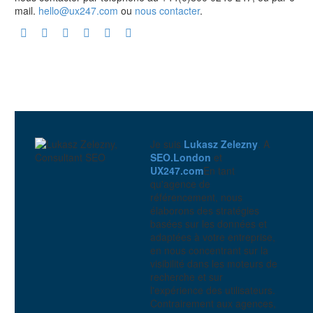
mail.
hello@ux247.com
ou
nous contacter
.
Je suis
Lukasz Zelezny
. A
SEO.London
et
UX247.com
En tant
qu'agence de
référencement, nous
élaborons des stratégies
basées sur les données et
adaptées à votre entreprise,
en nous concentrant sur la
visibilité dans les moteurs de
recherche et sur
l'expérience des utilisateurs.
Contrairement aux agences,