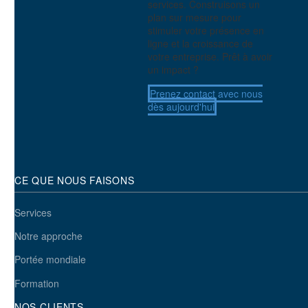
services. Construisons un
plan sur mesure pour
stimuler votre présence en
ligne et la croissance de
votre entreprise. Prêt à avoir
un impact ?
Prenez contact avec nous
dès aujourd'hui
CE QUE NOUS FAISONS
Services
Notre approche
Portée mondiale
Formation
NOS CLIENTS