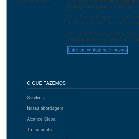
do site para impulsionar o tráfego,
Com 20 anos de especialização e um
seu site seja classificado e convert
A SEO.London é seu parceiro estrat
crescimento de seus negócios. Pron
Entre em contato hoje mesmo
O QUE FAZEMOS
Serviços
Nossa abordagem
Alcance Global
Treinamento