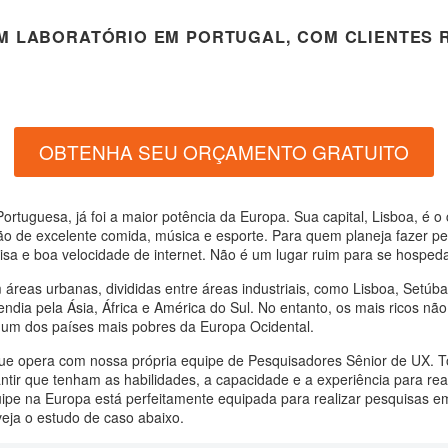
M LABORATÓRIO EM PORTUGAL, COM CLIENTES R
OBTENHA SEU ORÇAMENTO GRATUITO
rtuguesa, já foi a maior potência da Europa. Sua capital, Lisboa, é o
ção de excelente comida, música e esporte. Para quem planeja fazer pe
isa e boa velocidade de internet. Não é um lugar ruim para se hospeda
áreas urbanas, divididas entre áreas industriais, como Lisboa, Setúba
tendia pela Ásia, África e América do Sul. No entanto, os mais ricos nã
oi um dos países mais pobres da Europa Ocidental.
que opera com nossa própria equipe de Pesquisadores Sênior de UX. 
ntir que tenham as habilidades, a capacidade e a experiência para re
ipe na Europa está perfeitamente equipada para realizar pesquisas 
eja o estudo de caso abaixo.