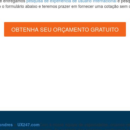
 e entregamos
pesquisa de experiência de usuário internacional
e pesq
o o formulário abaixo e teremos prazer em fornecer uma cotação sem
OBTENHA SEU ORÇAMENTO GRATUITO
ondres
e
UX247.com
Com a nossa equipe de especialistas, criamos es
a e na experiência do usuário. Ao contrário das agências, analisamo