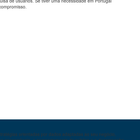
uisa de usuários. Se tiver uma necessidade em Portugal
 compromisso.
tratégias orientadas por dados adaptadas ao seu negócio,
s sua concorrência, o comportamento do público e o desempenho