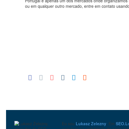
Portugal é apenas um dos mercados onde organizamos
ou em qualquer outro mercado, entre em contato usand
Eu sou
Lukasz Zelezny
. Em
SEO.L
com foco na visibilidade da pesquis