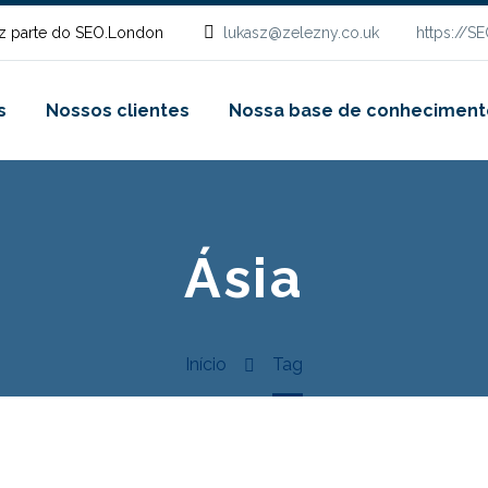
z parte do SEO.London
lukasz@zelezny.co.uk
https://S
s
Nossos clientes
Nossa base de conheciment
Ásia
Início
Tag