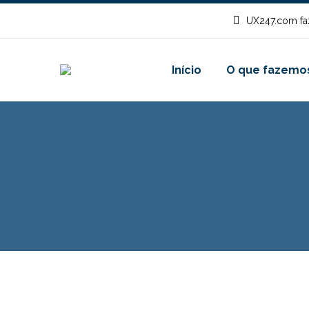
UX247.com fa
Início
O que fazemo