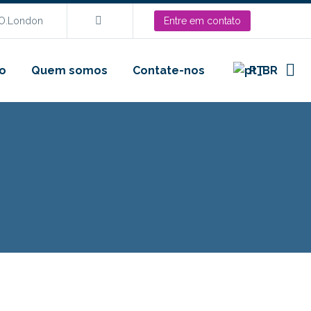
EO.London
Entre em contato
o
Quem somos
Contate-nos
PT