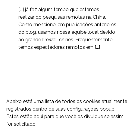
para Pesquisa Remota
01 abr 2020
2
UX
[...] já faz algum tempo que estamos
Pesquisa UX generativa
realizando pesquisas remotas na China.
- descoberta da
Como mencionei em publicações anteriores
22 conjunto 2020
3
tradução para o design
do blog, usamos nossa equipe local devido
ao grande firewall chinês. Frequentemente,
Design de UX ético
temos espectadores remotos em [...]
01 out 2023
2
Localização de
produtos para
30 mar 2023
6
empresas globais
Pesquisa de
experiência do usuário -
16 jun 2021
2
Qual é o produto final
Abaixo está uma lista de todos os cookies atualmente
se não houver um
Eliminando as
registrados dentro de suas configurações popup.
relatório?
diferenças culturais ao
Estes estão aqui para que você os divulgue se assim
12 atrás 2020
5
fazer uma marcação
for solicitado.
global
UX Research entrega
os produtos e colabora