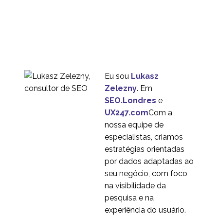
02 jun 2021
2
com a equipe do
cliente
Por que UX é
importante para os
07 mar 2022
2
negócios
Esconder PII em vídeos
de sessões de
Eu sou
Lukasz
28 jul 2021
4
pesquisa UX
Zelezny
. Em
Dica chave para usar o
SEO.Londres
e
Lookback para
UX247.com
Com a
23 mar 2020
2
pesquisa remota UX
nossa equipe de
O que significa para a
especialistas, criamos
UX se os websites
estratégias orientadas
20 maio 2020
3
começam a ter a
por dados adaptadas ao
mesma aparência?
seu negócio, com foco
na visibilidade da
pesquisa e na
experiência do usuário.