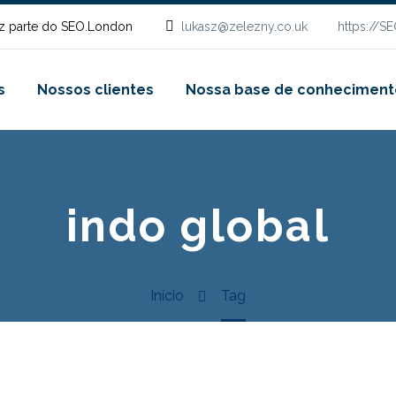
z parte do SEO.London
lukasz@zelezny.co.uk
https://S
s
Nossos clientes
Nossa base de conheciment
indo global
Início
Tag