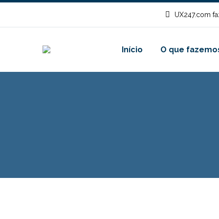
UX247.com fa
Início
O que fazemo