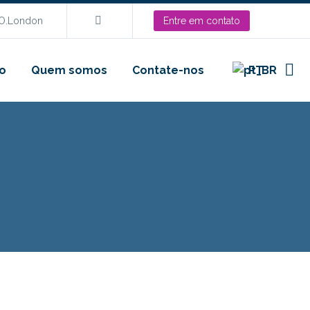
EO.London
Entre em contato
o
Quem somos
Contate-nos
PT