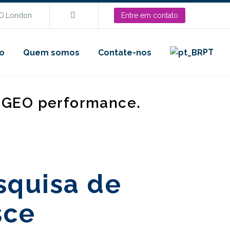
EO.London
Entre em contato
PT
o
Quem somos
Contate-nos
d GEO performance.
squisa de
sce