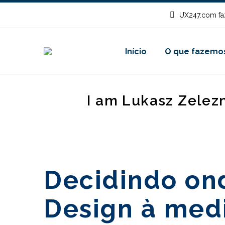
UX247.com fa
Início
O que fazemo
I am Lukasz Zelez
Decidindo ond
Design à med