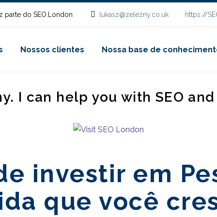
z parte do SEO.London
lukasz@zelezny.co.uk
https://S
s
Nossos clientes
Nossa base de conheciment
ny. I can help you with SEO an
e investir em Pe
ida que você cre