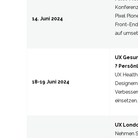
Konferenz
Pixel Pio
14. Juni 2024
Front-End
auf umset
UX Gesun
? Persönl
UX Health
18-19 Juni 2024
Designern
Verbesser
einsetzen.
UX Londo
Nehmen Si