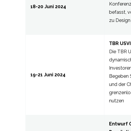
Konferenz
18-20 Juni 2024
befasst, 
zu Design
TBR USVI
Die TBR US
dynamisch
Investore
19-21 Juni 2024
Begeben S
und der 
grenzenlo
nutzen
Entwurf O