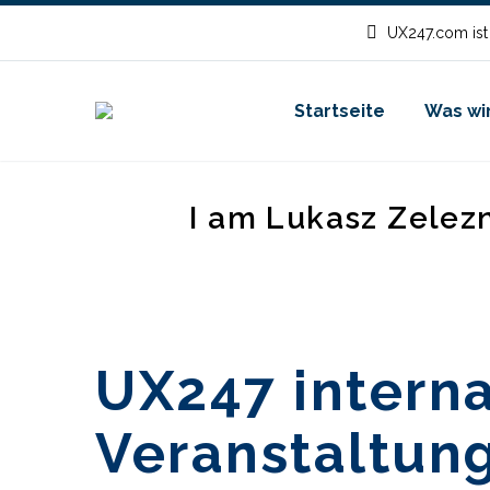
UX247.com ist
Startseite
Was wir
I am Lukasz Zelez
UX247 interna
Veranstaltun