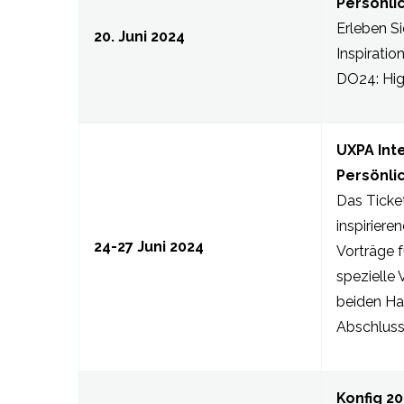
Persönli
Erleben Si
20. Juni 2024
Inspiratio
DO24: High
UXPA Inte
Persönli
Das Ticke
inspirier
24-27 Juni 2024
Vorträge f
spezielle 
beiden Ha
Abschlus
Konfig 20