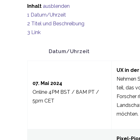
Inhalt
ausblenden
1
Datum/Uhrzeit
2
Titel und Beschreibung
3
Link
Datum/Uhrzeit
UX in der
Nehmen Si
07. Mai 2024
teil, das 
Online 4PM BST / 8AM PT /
Forscher r
5pm CET
Landschaf
möchten.
Pixel-Pio