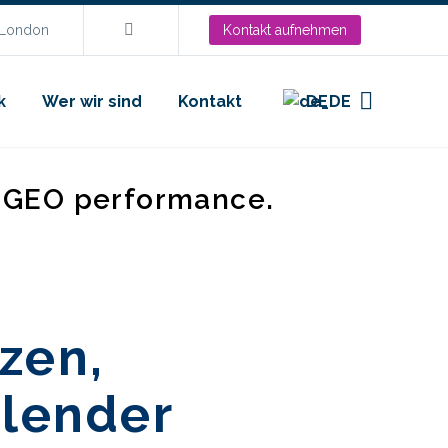
.London
Kontakt aufnehmen
k
Wer wir sind
Kontakt
DE
d GEO performance.
zen,
alender