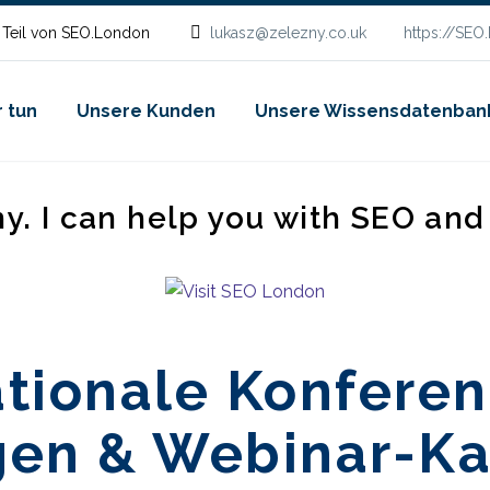
 Teil von SEO.London
lukasz@zelezny.co.uk
https://SEO
 tun
Unsere Kunden
Unsere Wissensdatenban
ny. I can help you with SEO an
tionale Konferen
gen & Webinar-K