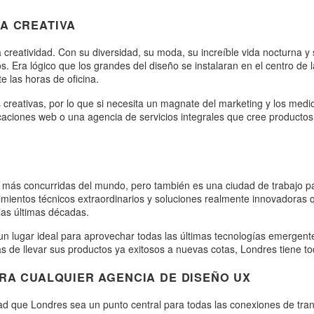
A CREATIVA
eatividad. Con su diversidad, su moda, su increíble vida nocturna y su
os. Era lógico que los grandes del diseño se instalaran en el centro de 
e las horas de oficina.
creativas, por lo que si necesita un magnate del marketing y los medi
licaciones web o una agencia de servicios integrales que cree producto
 más concurridas del mundo, pero también es una ciudad de trabajo par
ientos técnicos extraordinarios y soluciones realmente innovadoras q
las últimas décadas.
n lugar ideal para aprovechar todas las últimas tecnologías emergentes
as de llevar sus productos ya exitosos a nuevas cotas, Londres tiene tod
ARA CUALQUIER AGENCIA DE DISEÑO UX
lidad que Londres sea un punto central para todas las conexiones de t