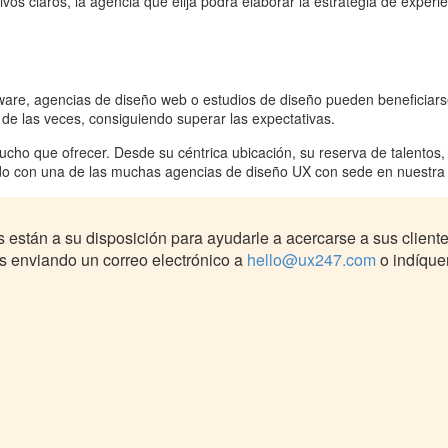
vos claros, la agencia que elija podrá elaborar la estrategia de experie
ware, agencias de diseño web o estudios de diseño pueden beneficiars
a de las veces, consiguiendo superar las expectativas.
cho que ofrecer. Desde su céntrica ubicación, su reserva de talentos
o con una de las muchas agencias de diseño UX con sede en nuestra ca
 están a su disposición para ayudarle a acercarse a sus client
 enviando un correo electrónico a
hello@ux247.com
o indíque