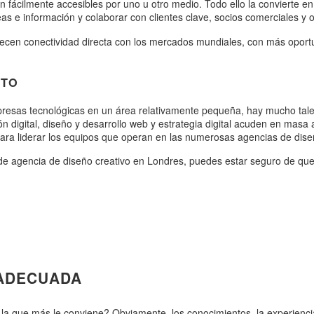
fácilmente accesibles por uno u otro medio. Todo ello la convierte en 
eas e información y colaborar con clientes clave, socios comerciales y
frecen conectividad directa con los mercados mundiales, con más oportu
NTO
presas tecnológicas en un área relativamente pequeña, hay mucho talen
 digital, diseño y desarrollo web y estrategia digital acuden en masa 
para liderar los equipos que operan en las numerosas agencias de dis
de agencia de diseño creativo en Londres, puedes estar seguro de que
 ADECUADA
 que más le conviene? Obviamente, los conocimientos, la experiencia, 