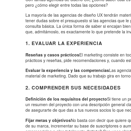
pero ¿cómo elegir entre todas las opciones?
La mayoría de las agencias de diseño UX tendrán materi
tener dudas sobre el presupuesto si las agencias que le
consulta básica. La única forma de saber si encajan bie
que, admitámoslo, es exactamente lo que pretende la in
1. EVALUAR LA EXPERIENCIA
Reseñas y casos prácticos
El marketing consiste en toc
prácticos y reseñas, pide recomendaciones y, cuando est
Evaluar la experiencia y las competencias
Las agencia
material de marketing. Dado que su trabajo gira en torno
2. COMPRENDER SUS NECESIDADES
Definición de los requisitos del proyecto
Si tiene un 
un resumen del proyecto con una descripción general clara
de asegurarte de que das a tus nuevos socios lo que nece
Fijar metas y objetivos
No basta con decir que quiere q
de su marca, incrementar su base de suscriptores o aumen