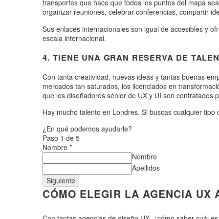
transportes que hace que todos los puntos del mapa sean 
organizar reuniones, celebrar conferencias, compartir id
Sus enlaces internacionales son igual de accesibles y o
escala internacional.
4. TIENE UNA GRAN RESERVA DE TALE
Con tanta creatividad, nuevas ideas y tantas buenas em
mercados tan saturados, los licenciados en transformación
que los diseñadores sénior de UX y UI son contratados 
Hay mucho talento en Londres. Si buscas cualquier tipo 
¿En qué podemos ayudarle?
Paso
1
de 5
Nombre
*
Nombre
Apellidos
Siguiente
CÓMO ELEGIR LA AGENCIA UX
Con tantas agencias de diseño UX, ¿cómo saber cuál es la