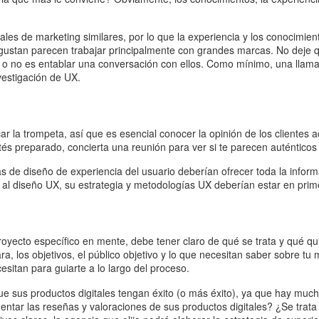
ales de marketing similares, por lo que la experiencia y los conoci
 gustan parecen trabajar principalmente con grandes marcas. No deje 
n o no es entablar una conversación con ellos. Como mínimo, una llam
vestigación de UX.
ar la trompeta, así que es esencial conocer la opinión de los clientes 
és preparado, concierta una reunión para ver si te parecen auténticos
s de diseño de experiencia del usuario deberían ofrecer toda la inform
 al diseño UX, su estrategia y metodologías UX deberían estar en prim
proyecto específico en mente, debe tener claro de qué se trata y qué 
, los objetivos, el público objetivo y lo que necesitan saber sobre tu
sitan para guiarte a lo largo del proceso.
ue sus productos digitales tengan éxito (o más éxito), ya que hay much
tar las reseñas y valoraciones de sus productos digitales? ¿Se trata d