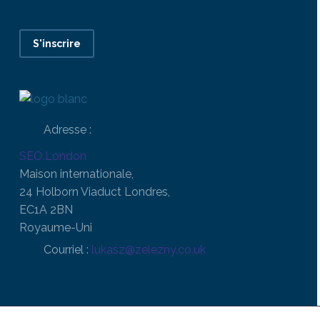
S'inscrire
Adresse :
SEO.London
Maison internationale,
24 Holborn Viaduct Londres,
EC1A 2BN
Royaume-Uni
Courriel :
lukasz@zelezny.co.uk