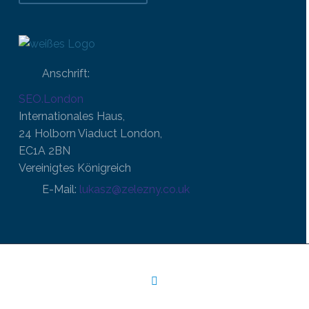
Anschrift:
SEO.London
Internationales Haus,
24 Holborn Viaduct London,
EC1A 2BN
Vereinigtes Königreich
E-Mail:
lukasz@zelezny.co.uk