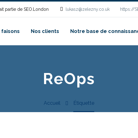
it partie de SEO.London
lukasz@zelezny.co.uk
https://
 faisons
Nos clients
Notre base de connaissan
ReOps
Accueil
Étiquette