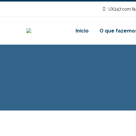
UX247.com fa
Início
O que fazemo