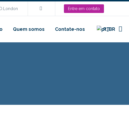
EO.London
Entre em contato
o
Quem somos
Contate-nos
PT