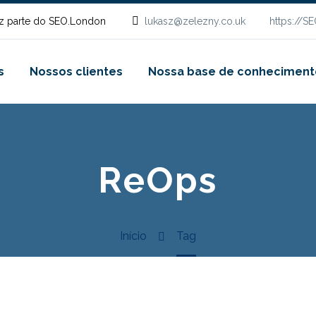
z parte do SEO.London
lukasz@zelezny.co.uk
https://S
s
Nossos clientes
Nossa base de conheciment
ReOps
Início
Tag