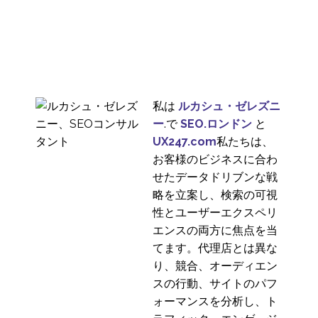
インタビューシリーズ
イアン・パードーに聞
1
くUX業界のインサイト
インタビューシリーズ
Zhengjie-Liuに聞くUX
1
業界のインサイト
私は
ルカシュ・ゼレズニ
フリーランスUXコンサ
ー
.で
SEO.ロンドン
と
ルタント募集のお知ら
UX247.com
私たちは、
16 7? 2013
7
せ
お客様のビジネスに合わ
インタビューシリー
せたデータドリブンな戦
ズ。ナチョ・マドリッ
略を立案し、検索の可視
2
ドに聞くUX業界のイン
性とユーザーエクスペリ
サイト
インタビューシリー
エンスの両方に焦点を当
ズ。アドリアーノ・シ
てます。代理店とは異な
1
ュミットに聞くUX業界
り、競合、オーディエン
のインサイト
ユーザビリティの専門
スの行動、サイトのパフ
家に多様性が必要な理
ォーマンスを分析し、ト
22 8? 2016
0