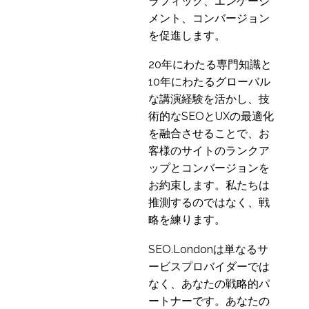
由
ラフィック、エンゲージ
インタビューシリーズ
メント、コンバージョン
ウィリアム・ハドソン
を促進します。
1
に聞くUX業界のインサ
20年にわたる専門知識と
イト
インタビューシリー
10年にわたるグローバル
ズ。UX業界のインサイ
な講演経験を活かし、技
1
ト：イェシー・クライ
術的なSEOとUXの最適化
ン氏
インタビューシリーズ
を融合させることで、お
Glenn VeugenによるUX
客様のサイトのランクア
1
業界の洞察
ップとコンバージョンを
インタビューシリー
お約束します。私たちは
ズ。ジェニファー・マ
推測するのではなく、戦
1
ルケイによるUX業界の
略を練ります。
洞察
SEO.Londonは単なるサ
ービスプロバイダーでは
なく、あなたの戦略的パ
ートナーです。あなたの