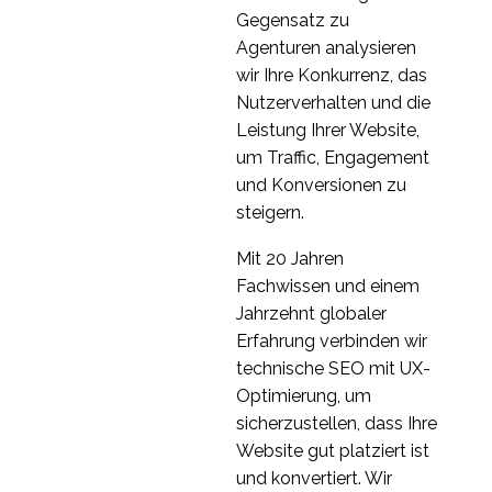
Mulcahy
Warum Usability-
Gegensatz zu
Experten Vielfalt
Agenturen analysieren
22 Aug. 2016
0
brauchen
wir Ihre Konkurrenz, das
Möglichkeiten für
Nutzerverhalten und die
freiberufliche UX-
Leistung Ihrer Website,
16. Juli 2013
7
Berater
um Traffic, Engagement
Interview-Reihe:
und Konversionen zu
Einblicke in die UX-
steigern.
1
Branche mit Zhengjie-
Mit 20 Jahren
Liu
Interview-Reihe:
Fachwissen und einem
Einblicke in die UX-
Jahrzehnt globaler
1
Branche mit Yessie
Erfahrung verbinden wir
Klein
technische SEO mit UX-
Optimierung, um
sicherzustellen, dass Ihre
Website gut platziert ist
und konvertiert. Wir