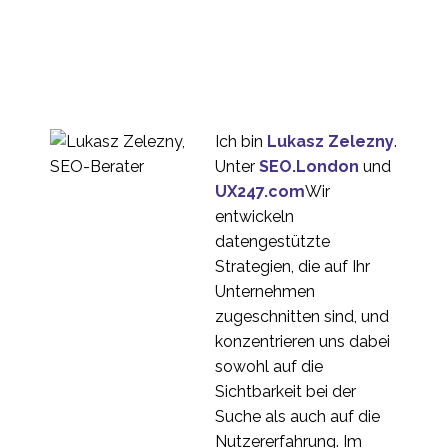
Fellowes
Interview-Reihe:
Einblicke in die UX-
1
Branche mit Glenn
Veugen
Interview-Reihe:
Einblicke in die UX-
1
Branche mit William
Ich bin
Lukasz Zelezny
.
Hudson
Interview-Reihe:
Unter
SEO.London
und
Einblicke in die UX-
UX247.com
Wir
1
Branche mit Ian Pardoe
entwickeln
Interview-Reihe: UX-
datengestützte
Brancheneinblicke mit
Strategien, die auf Ihr
1
Adriano Schmidt
Unternehmen
Interview-Reihe:
zugeschnitten sind, und
Einblicke in die UX-
konzentrieren uns dabei
2
Branche mit Nacho
sowohl auf die
Madrid
Interview-Reihe:
Sichtbarkeit bei der
Einblicke in die UX-
Suche als auch auf die
1
Branche mit Jennifer
Nutzererfahrung. Im