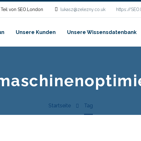
 Teil von SEO.London
lukasz@zelezny.co.uk
https://SEO
un
Unsere Kunden
Unsere Wissensdatenbank
maschinenoptimi
Startseite
Tag