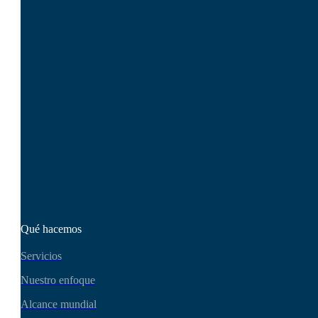
SEO.London es su socio
estratégico, no sólo un
proveedor de servicios.
Diseñemos un plan a
medida para impulsar su
presencia en Internet y el
crecimiento de su
negocio. ¿Listo para
causar impacto?
Póngase en contacto hoy
mismo
Qué hacemos
Servicios
Nuestro enfoque
Alcance mundial