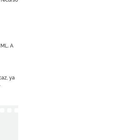
TML. A
caz, ya
r