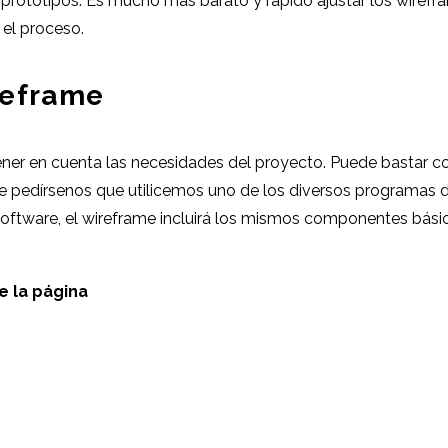
e prototipos. Es mucho más barato y rápido ajustar los wiref
el proceso.
reframe
tener en cuenta las necesidades del proyecto. Puede bastar c
e pedírsenos que utilicemos uno de los diversos programas 
software, el wireframe incluirá los mismos componentes bási
e la página