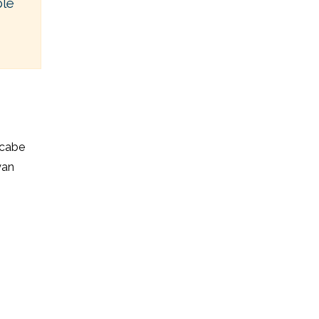
ble
 cabe
yan