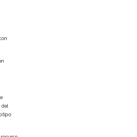
 con
en
ue
 del
otipo
 recurso