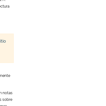
ectura
tio
amente
on notas
s sobre