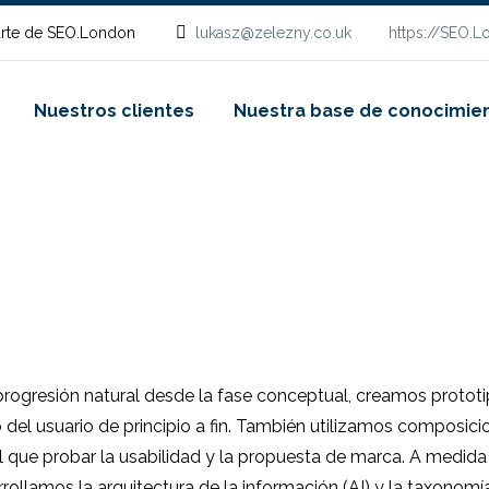
rte de SEO.London
lukasz@zelezny.co.uk
https://SEO.
Nuestros clientes
Nuestra base de conocimie
progresión natural desde la fase conceptual, creamos protot
o del usuario de principio a fin. También utilizamos composici
el que probar la usabilidad y la propuesta de marca. A medida
ollamos la arquitectura de la información (AI) y la taxonomía