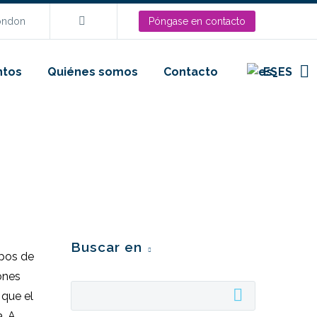
London
Póngase en contacto
ntos
Quiénes somos
Contacto
ES
Buscar en
ipos de
ones
 que el
. A