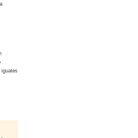
 a
n
e
 iguales