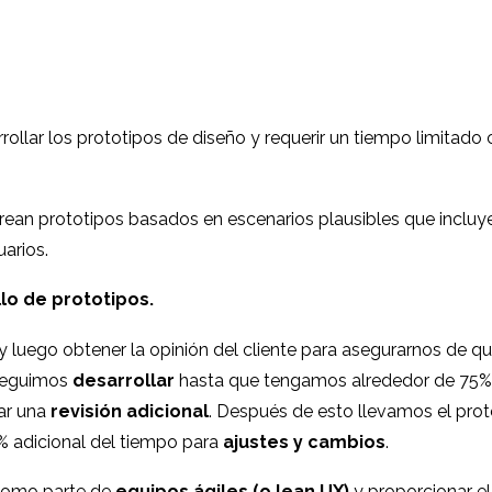
llar los prototipos de diseño y requerir un tiempo limitado
e crean prototipos basados en escenarios plausibles que incluy
arios.
lo de prototipos.
y luego obtener la opinión del cliente para asegurarnos de q
 seguimos
desarrollar
hasta que tengamos alrededor de 75%
ar una
revisión adicional
. Después de esto llevamos el prot
5% adicional del tiempo para
ajustes y cambios
.
 como parte de
equipos ágiles (o lean UX)
y proporcionar el