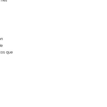
rames
on
de
cos que