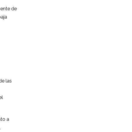
mente de
baja
de las
el
nto a
,