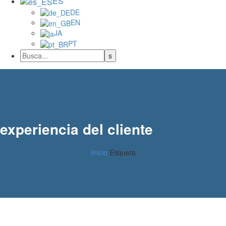
ES
DE
EN
JA
PT
experiencia del cliente
Inicio
Etiqueta