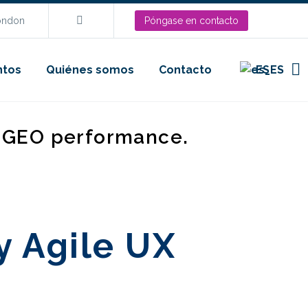
London
Póngase en contacto
ntos
Quiénes somos
Contacto
ES
d GEO performance.
y Agile UX