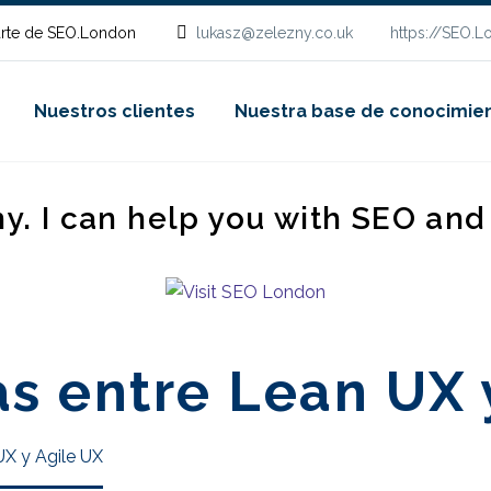
rte de SEO.London
lukasz@zelezny.co.uk
https://SEO.
Nuestros clientes
Nuestra base de conocimie
ny. I can help you with SEO an
as entre Lean UX 
UX y Agile UX