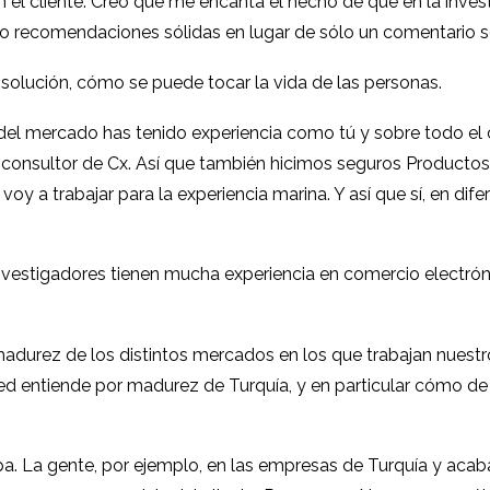
 el cliente. Creo que me encanta el hecho de que en la invest
o recomendaciones sólidas en lugar de sólo un comentario so
a solución, cómo se puede tocar la vida de las personas.
 del mercado has tenido experiencia como tú y sobre todo el
onsultor de Cx. Así que también hicimos seguros Productos V
 voy a trabajar para la experiencia marina. Y así que sí, en di
nvestigadores tienen mucha experiencia en comercio electróni
adurez de los distintos mercados en los que trabajan nuestro
d entiende por madurez de Turquía, y en particular cómo de 
 La gente, por ejemplo, en las empresas de Turquía y acaba