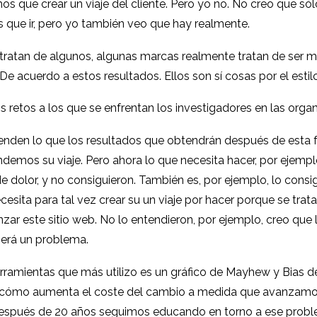
mos que crear un viaje del cliente. Pero yo no. No creo que s
s que ir, pero yo también veo que hay realmente.
tratan de algunos, algunas marcas realmente tratan de ser 
De acuerdo a estos resultados. Ellos son sí cosas por el esti
s retos a los que se enfrentan los investigadores en las org
tienden lo que los resultados que obtendrán después de esta 
ntendemos su viaje. Pero ahora lo que necesita hacer, por eje
e dolor, y no consiguieron. También es, por ejemplo, lo con
cesita para tal vez crear su un viaje por hacer porque se trat
ar este sitio web. No lo entendieron, por ejemplo, creo que lo 
será un problema.
s herramientas que más utilizo es un gráfico de Mayhew y Bias
y cómo aumenta el coste del cambio a medida que avanzamos
espués de 20 años seguimos educando en torno a ese problema