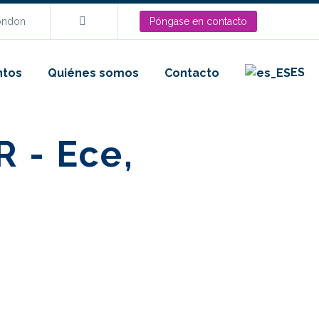
London
Póngase en contacto
ES
ntos
Quiénes somos
Contacto
R - Ece,