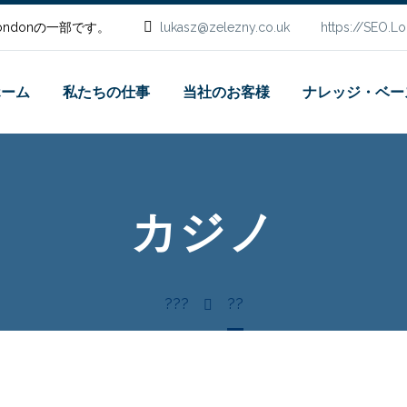
.Londonの一部です。
lukasz@zelezny.co.uk
https://SEO.L
ホーム
私たちの仕事
当社のお客様
ナレッジ・ベー
カジノ
???
??