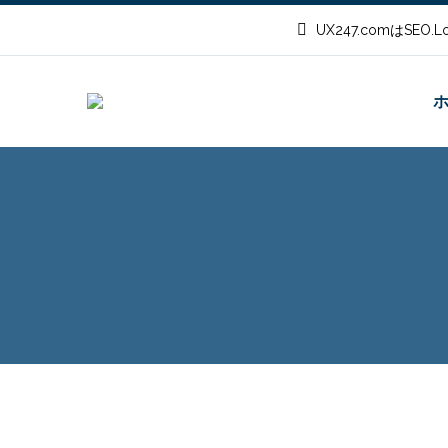
UX247.comはSEO