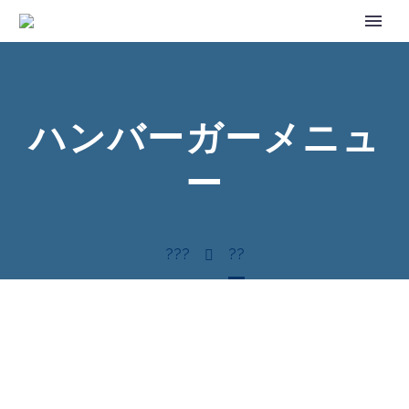
ハンバーガーメニュ
ー
???
??