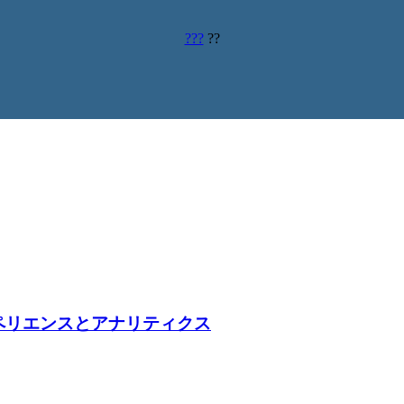
???
??
ペリエンスとアナリティクス