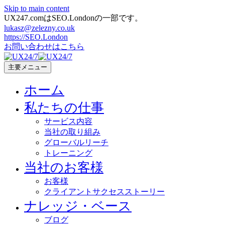
Skip to main content
UX247.comはSEO.Londonの一部です。
lukasz@zelezny.co.uk
https://SEO.London
お問い合わせはこちら
主要メニュー
ホーム
私たちの仕事
サービス内容
当社の取り組み
グローバルリーチ
トレーニング
当社のお客様
お客様
クライアントサクセスストーリー
ナレッジ・ベース
ブログ