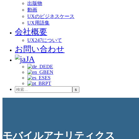
出版物
動画
UXのビジネスケース
UX用語集
会社概要
UX247について
お問い合わせ
JA
DE
EN
ES
PT
モバイルアナリティクス