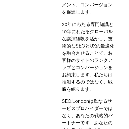
モバイルユーザビリテ
メント、コンバージョン
ィテスト
を促進します。
22 3? 2023
1
20年にわたる専門知識と
新しいウェブサイトは
10年にわたるグローバル
すべてレスポンシブ・
な講演経験を活かし、技
11 12? 2013
0
ウェブデザインにすべ
術的なSEOとUXの最適化
きなのか？
モバイルユーザビリテ
を融合させることで、お
ィテストツール
客様のサイトのランクア
03 9? 2013
2
ップとコンバージョンを
モバイル・ユーザー・エクスペリ
お約束します。私たちは
エンス：あなたのビジネスにモバ
推測するのではなく、戦
17 9? 2013
0
イルアプリが必要ない理由！ (?)
略を練ります。
モバイルユーザー体験の向上モバ
モバイルバンキングと
イルアプリにNOを突きつけよう
モバイルUX?
SEO.Londonは単なるサ
17 3? 2014
3
モバイルアプリのバンドワゴン
ービスプロバイダーでは
が、あらゆるベルを携えて街に乗
Zoomを使ったモバイル
なく、あなたの戦略的パ
り込んできた。
デザインリサーチ中の
ートナーです。あなたの
29 4? 2021
0
表情撮影