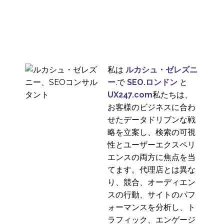
ル
モバイルのユーザーエ
クスペリエンスとセキ
28 4? 2014
0
ュリティ
モバイルサイトが失敗
する理由 - モバイルユー
30 7? 2013
4
ザビリティの問題点
私は
ルカシュ・ゼレズニ
モバイルユーザビリテ
ー
.で
SEO.ロンドン
と
ィを向上させる6つの方
UX247.com
私たちは、
12 11? 2013
0
法
お客様のビジネスに合わ
レスポンシブWebデザ
せたデータドリブンな戦
インにおけるモバイル
略を立案し、検索の可視
13 1? 2014
0
ユーザーエクスペリエ
性とユーザーエクスペリ
ンスの向上
iPhoneがモバイルユー
エンスの両方に焦点を当
ザーエクスペリエンス
てます。代理店とは異な
02 12? 2013
3
の聖杯でない理由
り、競合、オーディエン
モバイル・ユーザビリ
スの行動、サイトのパフ
ティのROI
ォーマンスを分析し、ト
22 1? 2014
0
ラフィック、エンゲージ