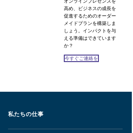
オンラインプレゼンスを
レスポンシブWebデザ
高め、ビジネスの成長を
インにおけるデザイン
促進するためのオーダー
04 12? 2013
0
の失敗
メイドプランを構築しま
ロシアでのカジノユー
しょう。インパクトを与
ザビリティテスト
える準備はできています
2
か？
今すぐご連絡を
私たちの仕事