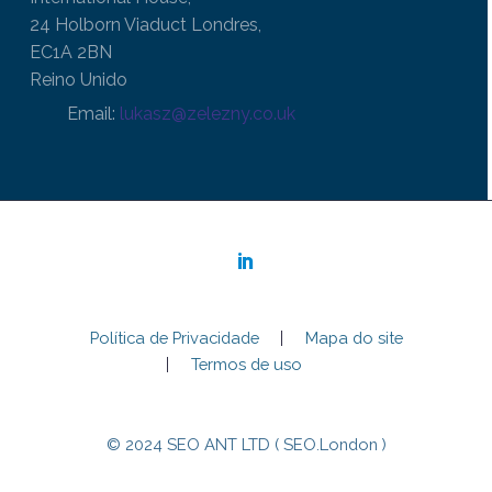
24 Holborn Viaduct Londres,
EC1A 2BN
Reino Unido
Email:
lukasz@zelezny.co.uk
Política de Privacidade
Mapa do site
Termos de uso
© 2024 SEO ANT LTD ( SEO.London )