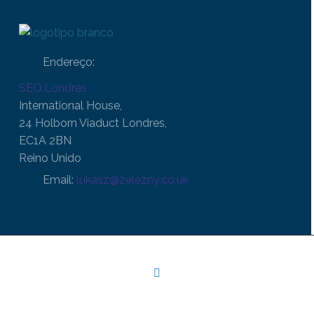
Endereço:
SEO.Londres
International House,
24 Holborn Viaduct Londres,
EC1A 2BN
Reino Unido
Email:
lukasz@zelezny.co.uk