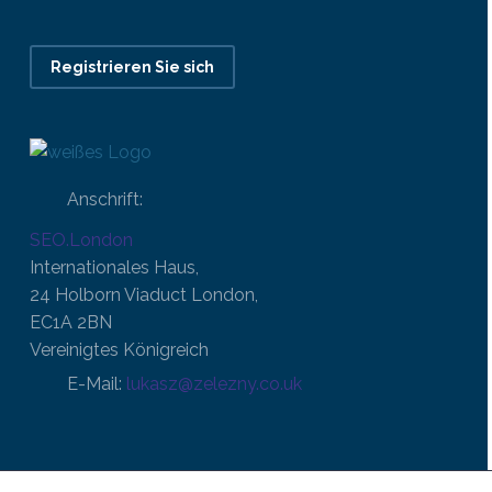
Registrieren Sie sich
Anschrift:
SEO.London
Internationales Haus,
24 Holborn Viaduct London,
EC1A 2BN
Vereinigtes Königreich
E-Mail:
lukasz@zelezny.co.uk