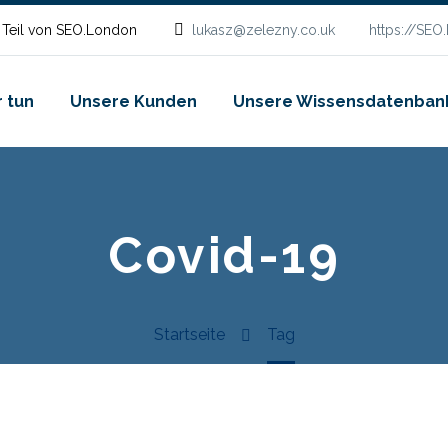
 Teil von SEO.London
lukasz@zelezny.co.uk
https://SEO
 tun
Unsere Kunden
Unsere Wissensdatenban
Covid-19
Startseite
Tag