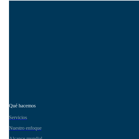
Yo soy
Lukasz Zelezny
. En
SEO.
del sitio para impulsar el tráfico, 
rendimiento del sitio para impulsar e
Con 20 años de experiencia y una d
su sitio se posicione y convierta. N
SEO.London es su socio estratégico,
negocio. ¿Listo para causar impact
Póngase en contacto hoy mismo
Qué hacemos
Servicios
Nuestro enfoque
Alcance mundial