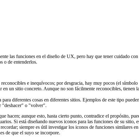
mente las funciones en el diseño de UX, pero hay que tener cuidado con
os o de entenderlos.
reconocibles e inequívocos; por desgracia, hay muy pocos (el símbolo d
en un sitio concreto. Aunque no son fácilmente reconocibles, tienen la v
 para diferentes cosas en diferentes sitios. Ejemplos de este tipo pueden
ar "deshacer" o "volver".
e hacen; aunque esto, hasta cierto punto, contradice el propósito, puede 
 usuarios. Si está diseñando nuevos iconos para las funciones de su sitio
 recordar; siempre es útil investigar los iconos de funciones similares en
des de que el suyo se incorpore.