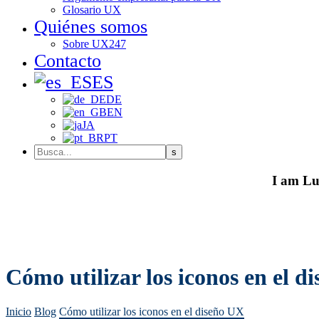
Glosario UX
Quiénes somos
Sobre UX247
Contacto
ES
DE
EN
JA
PT
I am Lu
Cómo utilizar los iconos en el d
Inicio
Blog
Cómo utilizar los iconos en el diseño UX