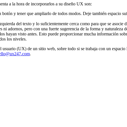
uenta a la hora de incorporarlos a su diseño UX son:
n botón y tener que ampliarlo de todos modos. Deje también espacio suf
la izquierda del texto y lo suficientemente cerca como para que se asocie
s ni adornos, pero con una fuerte sugerencia de la forma y naturaleza de
s hayan visto antes. Esto puede proporcionar mucha información sobre la
dos los niveles.
 usuario (UX) de un sitio web, sobre todo si se trabaja con un espacio 
ello@ux247.com
.