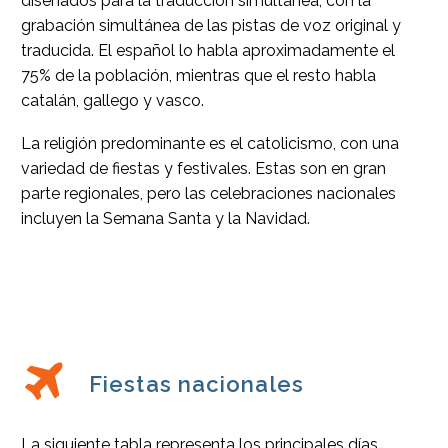
diseñados para la traducción simultánea, con la
grabación simultánea de las pistas de voz original y
traducida. El español lo habla aproximadamente el
75% de la población, mientras que el resto habla
catalán, gallego y vasco.
La religión predominante es el catolicismo, con una
variedad de fiestas y festivales. Estas son en gran
parte regionales, pero las celebraciones nacionales
incluyen la Semana Santa y la Navidad.


Fiestas nacionales
La siguiente tabla representa los principales días