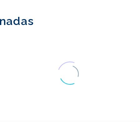
onadas
Pruebas de usabilidad
Pruebas de usab
de los diseños
del diseño web
19 Abr 2017
26 Abr 2017
0
responsivos
responsivo