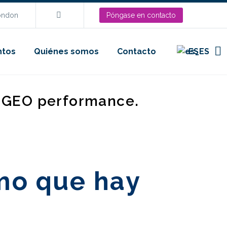
London
Póngase en contacto
ntos
Quiénes somos
Contacto
ES
d GEO performance.
imo que hay