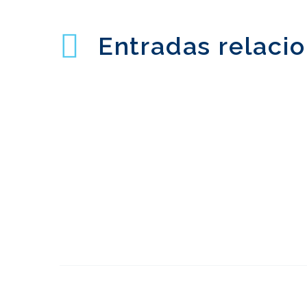
Entradas relaci
5 consejos de
experiencia de usuario
11 Ago 2014
3
multiplataforma