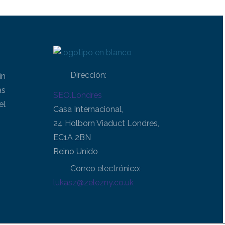
Dirección:
ín
as
SEO.Londres
el
Casa Internacional,
24 Holborn Viaduct Londres,
EC1A 2BN
Reino Unido
Correo electrónico:
lukasz@zelezny.co.uk