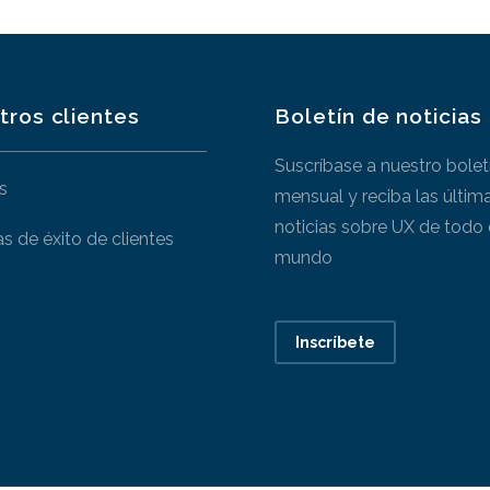
tros clientes
Boletín de noticias
Suscríbase a nuestro bolet
s
mensual y reciba las últim
noticias sobre UX de todo 
as de éxito de clientes
mundo
Inscríbete