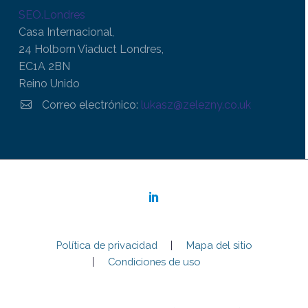
SEO.Londres
Casa Internacional,
24 Holborn Viaduct Londres,
EC1A 2BN
Reino Unido


Correo electrónico:
lukasz@zelezny.co.uk
Política de privacidad
Mapa del sitio
Condiciones de uso