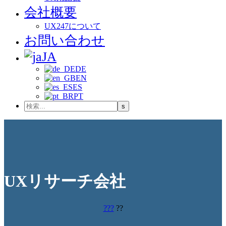
会社概要
UX247について
お問い合わせ
JA
DE
EN
ES
PT
UXリサーチ会社
???
??