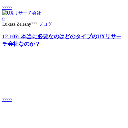
?????
0
Lukasz Zelezny???
ブログ
12 10?:
本当に必要なのはどのタイプのUXリサー
チ会社なのか？
?????