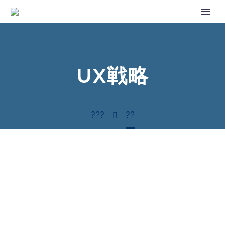
UX戦略
???
??