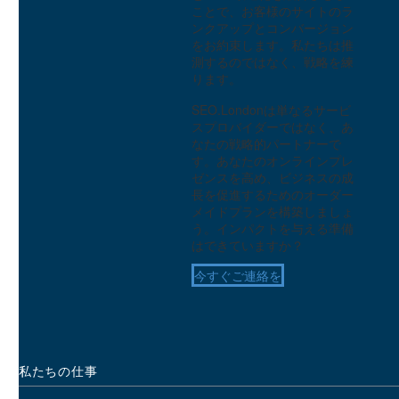
ことで、お客様のサイトのラ
イン
ンクアップとコンバージョン
0
23 1? 2019
をお約束します。私たちは推
オンラインショップのため
測するのではなく、戦略を練
のユーザーエクスペリエン
ります。
スに関する10のヒント
2
11 7? 2014
SEO.Londonは単なるサービ
バスケットユーザビリティ
スプロバイダーではなく、あ
テスト
なたの戦略的パートナーで
0
す。あなたのオンラインプレ
29 3? 2017
ゼンスを高め、ビジネスの成
ボンマルシェ - マルチプラ
長を促進するためのオーダー
ットフォームのユーザビリ
メイドプランを構築しましょ
ティ・テスト
3
う。インパクトを与える準備
はできていますか？
Covid-19は、オンラインUX
の新しい常識を作るか？
今すぐご連絡を
3
15 4? 2020
UXリサーチの戦略にはリサ
ーチ業務が関わるべき？
2
04 8? 2021
私たちの仕事