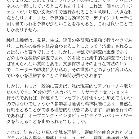
ネスの一部にしているところもあります。これは、個々のプロジ
ェクトがより広い文脈の中で遂行されることを意味し、大きな利
点となります。また、予算的にも効率的で、デザインリサーチに
割り当てられる予算が少ないことを考えると、これは良いことで
しかありません。
純粋主義者は、発見、生成、評価の各研究は単独で行うべきであ
り、これらの要件を組み合わせることによって「汚染」されるこ
とはないと言うでしょう。しかし、単独での調査は重要であり、
どのような種類の調査であれ、的を絞った集中的な調査でなけれ
ば答えられない質問もある。文脈探求はそのような方法の1つ
で、ユーザーの環境に入り込み、その世界にどのように溶け込ん
でいるかを理解することに全時間が費やされます。
しかし、もっと一般的に言えば、私は現実的なアプローチを取り
たいのです。90分のディスカバリー・リサーチ・セッションを
行うのであれば、関連するコンセプトの評価を少し加えてもいい
のではないでしょうか？参加者は適切な精神状態にあり、自然な
行動をとることができる理想的な状態にあります。評価を行うの
であれば、オープニング・インタビューにディスカバリー・ワー
クを加えることを止められるでしょうか。
これは、誰もがより広い文脈を理解し、継続的で統合されたプロ
グラムがある場合に機能します。ユーザー、顧客、参加者と過ご