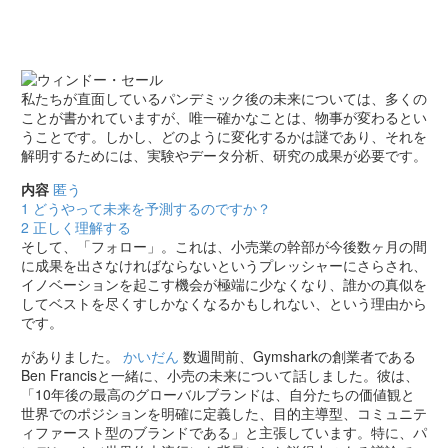
私たちが直面しているパンデミック後の未来については、多くの
ことが書かれていますが、唯一確かなことは、物事が変わるとい
うことです。しかし、どのように変化するかは謎であり、それを
解明するためには、実験やデータ分析、研究の成果が必要です。
内容
匿う
1
どうやって未来を予測するのですか？
2
正しく理解する
そして、「フォロー」。これは、小売業の幹部が今後数ヶ月の間
に成果を出さなければならないというプレッシャーにさらされ、
イノベーションを起こす機会が極端に少なくなり、誰かの真似を
してベストを尽くすしかなくなるかもしれない、という理由から
です。
がありました。
かいだん
数週間前、Gymsharkの創業者である
Ben Francisと一緒に、小売の未来について話しました。彼は、
「10年後の最高のグローバルブランドは、自分たちの価値観と
世界でのポジションを明確に定義した、目的主導型、コミュニテ
ィファースト型のブランドである」と主張しています。特に、パ