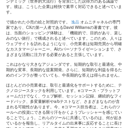
ンデミック（世界的大流行）を背景にした説得力のある議論で
す。彼は、こうした企業は軽快で素早く対応できると述べていま
す。
で描かれた小売の絵と対照的です。
逸品
オムニチャネルの専門
家であり、CXの第一人者であるDavid Williamsの著書です。彼
は、当面のショッピング体験は、「機能的で、目的があり、楽し
みのない旅行」で構成されると述べています。このため、人々は
ウェブサイトを訪れるようになり、小売業者は短期売買から明確
なカスタマージャーニー、AIのパーソナライゼーションまで、さ
まざまな活動に注力する必要があると主張しています。
これはかなり大きなアジェンダです。短期的な取引と最適化、中
期的な変革、長期的な提案開発。さらに、短期的な利益を得るた
めのインフラが整っていても、中長期的な答えは得られません。
ほとんどの小売業者は、取引と最適化をサポートするために、テ
クノロジースタックを利用しています。eコマース・プラットフ
ォームだけでなく、ウェブ解析、セッション記録、継続的なフィ
ードバック、多変量解析やa/bテストなど、さまざまなものが含
まれる可能性があります。今、eコマース担当者は、これらのツ
ールへの投資にできる限り汗をかくようプレッシャーを感じてい
ることでしょう。これらのツールに共通しているのは、何が起き
ているかを報告し、リアルタイムの出来事に反応することに長け