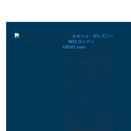
マルチプラットフォームの
eコマース戦略には、レス
ポンシブデザインが適して
0
30 5? 2014
いるのでしょうか？
eコマースのバスケット放
棄とユーザーエクスペリエ
ンス
私は
ルカシュ・ゼレズニー
.
1
09 4? 2014
で
SEO.ロンドン
と
カスタマーレビューとコン
UX247.com
私たちは、お客
バージョン最適化
様のビジネスに合わせたデー
0
11 6? 2014
タドリブンな戦略を立案し、
検索の可視性とユーザーエク
eコマースのタクソノミと
スペリエンスの両方に焦点を
コンバージョンへの影響に
当てます。代理店とは異な
ついての新しいeGuide
1
20 1? 2021
り、競合、オーディエンスの
行動、サイトのパフォーマン
ボーデン - 中国でのユーザ
スを分析し、トラフィック、
ーリサーチ
エンゲージメント、コンバー
3
ジョンを促進します。
販売最適化のためのユーザ
20年にわたる専門知識と10
ビリティ・テスト
年にわたるグローバルな講演
0
17 5? 2017
経験を活かし、技術的なSEO
とUXの最適化を融合させる
EコマースサイトのUXデザ