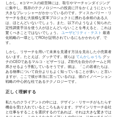
しかし、eコマースの経営陣には、取引やマーチャンダイジング
に集中し、既存のテクノロジーへの投資に汗をかくようにという
大きなプレッシャーがかかっているのです。ディスカバリー・リ
サーチを含む大規模な変革プロジェクトに携わる余裕のある人
は、ほとんどいないでしょう。また、以下のようなよく知られた
定性調査手法を使う人がほとんどいないことを考えると、これは
驚くべきことではないでしょう。
ユーザビリティ・テスト
最適
化戦略の一環としてROIが証明されているにもかかわらず、で
す。
しかし、リサーチを用いて未来を見通す方法を見出した小売業者
もいます。たとえば、グッチです。彼らは
てんかしゅうち
グッ
チのCEOであるマルコ・ビザーリは、Z世代を自分のチームと同
席させるよう手配しているそうです。彼は、「この若者たちは、
ある物事について自分よりもよく知っていることが多い」と言い
ますが、ここで彼が本当に言っているのは、彼のイノベーション
戦略の中心的な柱であるテクノロジーです。
正しく理解する
私たちのクライアントの中には、デザイン・リサーチがもたらす
機会を受け入れているところもあります。デザインリサーチ会社
と仕事をすることを選択するのであれば、それは大きな驚きでは
ありません。このようなクライアントの中には、リサーチをビジ