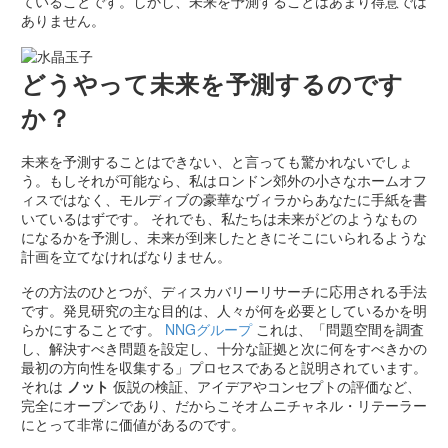
ていることです。しかし、未来を予測することはあまり得意では
ありません。
どうやって未来を予測するのです
か？
未来を予測することはできない、と言っても驚かれないでしょ
う。もしそれが可能なら、私はロンドン郊外の小さなホームオフ
ィスではなく、モルディブの豪華なヴィラからあなたに手紙を書
いているはずです。 それでも、私たちは未来がどのようなもの
になるかを予測し、未来が到来したときにそこにいられるような
計画を立てなければなりません。
その方法のひとつが、ディスカバリーリサーチに応用される手法
です。発見研究の主な目的は、人々が何を必要としているかを明
らかにすることです。
NNGグループ
これは、「問題空間を調査
し、解決すべき問題を設定し、十分な証拠と次に何をすべきかの
最初の方向性を収集する」プロセスであると説明されています。
それは
ノット
仮説の検証、アイデアやコンセプトの評価など、
完全にオープンであり、だからこそオムニチャネル・リテーラー
にとって非常に価値があるのです。