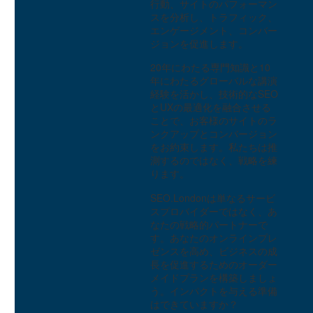
行動、サイトのパフォーマン
スを分析し、トラフィック、
エンゲージメント、コンバー
ジョンを促進します。
20年にわたる専門知識と10
年にわたるグローバルな講演
経験を活かし、技術的なSEO
とUXの最適化を融合させる
ことで、お客様のサイトのラ
ンクアップとコンバージョン
をお約束します。私たちは推
測するのではなく、戦略を練
ります。
オンラインギャンブル業界におけるUXのあり方
SEO.Londonは単なるサービ
1
スプロバイダーではなく、あ
13 3? 2019
なたの戦略的パートナーで
す。あなたのオンラインプレ
ゼンスを高め、ビジネスの成
長を促進するためのオーダー
メイドプランを構築しましょ
う。インパクトを与える準備
はできていますか？