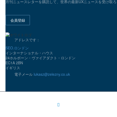
月刊ニュースレターを購読して、世界の最新UXニュースを受け取ろ
iPhoneがモバイルユーザーエクスペリエンスの聖杯でない理由
3
会員登録
02 12? 2013
アドレスです：
SEO.ロンドン
インターナショナル・ハウス
24ホルボーン・ヴァイアダクト・ロンドン
EC1A 2BN
イギリス
電子メール
lukasz@zelezny.co.uk
モバイルメニューのユーザビリティ
0
25 6? 2014