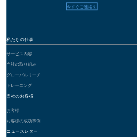
今すぐご連絡を
私たちの仕事
ローカライゼーションが国際的なユーザーエクスペリエンスの鍵
になる理由
サービス内容
3
07 4? 2014
当社の取り組み
グローバルリーチ
トレーニング
当社のお客様
お客様
お客様の成功事例
ニュースレター