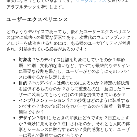
事実になろうとしているようです。
グーグルグラス
次世代ウェ
アラブルテックを牽引します。
ユーザーエクスペリエンス
どのようなデバイスであっても、優れたユーザーエクスペリエン
スは常に成功への重要な要素である。次世代のウェアラブルテク
ノロジーを成功させるためには、ある種のユーザビリティが考慮
され、対処されている必要があるのです：
対象者
?そのデバイスは誰を対象にしているのか？年齢
層、性別、文化的な違いなど、すべてが最終的なデザイン
に重要な役割を果たし、ユーザーがどのようにそのデバイ
スに接するかを決定します。
目的
?そのデバイスは何のためにあるのか？特定の解決策
を提供するものなのか？さらに重要なのは、意図したユー
ザーに装着してもらうだけの価値を提供できているか？
インプリメンテーション
?この技術はどのように装着する
のですか？体のどの部分をカバーするのか？装着・着用は
簡単ですか？
デザイン
?着用したときの印象はどうですか？目立ちます
か？奇妙に見えるか？注目されるのか、それとも人間の体
形とシームレスに融合するのか？美的感覚として、ユーザ
ーは喜んで装着するのだろうか？