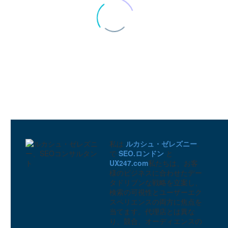
私は
ルカシュ・ゼレズニー
.
で
SEO.ロンドン
と
UX247.com
私たちは、お客
様のビジネスに合わせたデー
タドリブンな戦略を立案し、
検索の可視性とユーザーエク
スペリエンスの両方に焦点を
効果的なTrue Intent Studyを実施する方法
当てます。代理店とは異な
4
り、競合、オーディエンスの
02 1? 2019