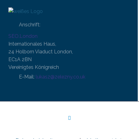
Anschrift:
SEO.London
Internationales Haus,
24 Holborn Viaduct London,
EC1A 2BN
Vereinigtes Königreich
E-Mail:
lukasz@zelezny.co.uk