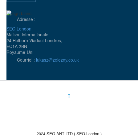
Adresse :
SEO.London
Maison internationale,
24 Holborn Viaduct Londres,
EC1A 2BN
Royaume-Uni
Courriel :
lukasz@zelezny.co.uk
2024 SEO ANT LTD ( SEO.London )