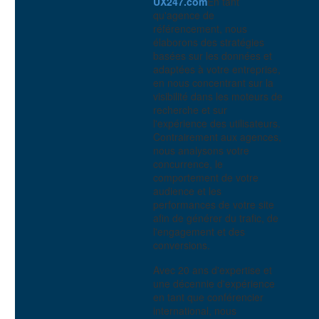
UX247.com
En tant
qu'agence de
référencement, nous
élaborons des stratégies
basées sur les données et
adaptées à votre entreprise,
en nous concentrant sur la
visibilité dans les moteurs de
recherche et sur
l'expérience des utilisateurs.
Contrairement aux agences,
nous analysons votre
concurrence, le
comportement de votre
audience et les
performances de votre site
afin de générer du trafic, de
l'engagement et des
conversions.
Avec 20 ans d'expertise et
une décennie d'expérience
en tant que conférencier
international, nous