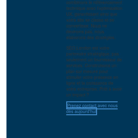
combinons le référencement
technique avec l'optimisation
UX, garantissant ainsi que
votre site se classe et se
convertisse. Nous ne
devinons pas, nous
élaborons des stratégies.
SEO.London est votre
partenaire stratégique, pas
seulement un fournisseur de
services. Construisons un
plan sur mesure pour
stimuler votre présence en
ligne et la croissance de
votre entreprise. Prêt à avoir
un impact ?
Prenez contact avec nous
dès aujourd'hui