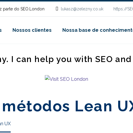
z parte do SEO.London
lukasz@zelezny.co.uk
https://S
s
Nossos clientes
Nossa base de conheciment
ny. I can help you with SEO an
 métodos Lean U
an UX