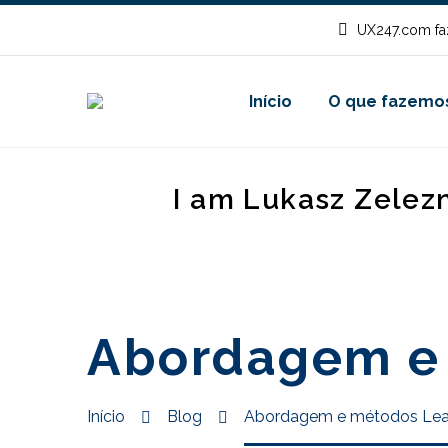
UX247.com fa
Início
O que fazemo
I am Lukasz Zelez
Abordagem e
Início
Blog
Abordagem e métodos Le