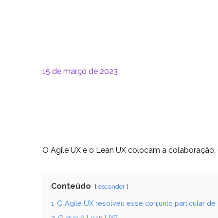
15 de março de 2023
O Agile UX e o Lean UX colocam a colaboração, o
Conteúdo
esconder
1
O Agile UX resolveu esse conjunto particular d
2
O que é Lean UX?