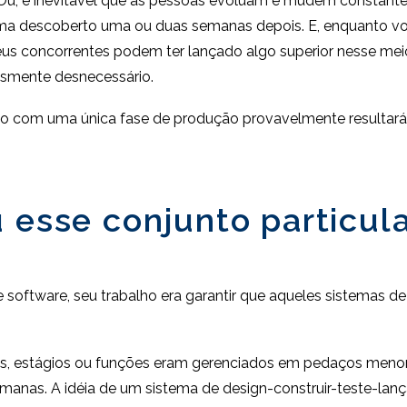
as. Ou, é inevitável que as pessoas evoluam e mudem consta
lema descoberto uma ou duas semanas depois. E, enquanto v
us concorrentes podem ter lançado algo superior nesse mei
esmente desnecessário.
co com uma única fase de produção provavelmente resultará
u esse conjunto particul
oftware, seu trabalho era garantir que aqueles sistemas de
es, estágios ou funções eram gerenciados em pedaços menor
anas. A idéia de um sistema de design-construir-teste-lanç