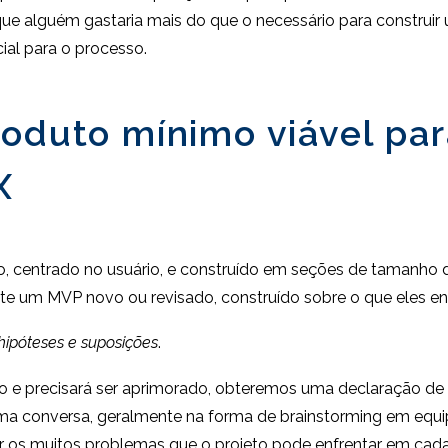
e alguém gastaria mais do que o necessário para construir 
ial para o processo.
oduto mínimo viável par
X
o, centrado no usuário, e construído em seções de tamanho d
te um MVP novo ou revisado, construído sobre o que eles en
ipóteses e suposições
.
o e precisará ser aprimorado, obteremos uma declaração de
a conversa, geralmente na forma de brainstorming em equip
er os muitos problemas que o projeto pode enfrentar em cad