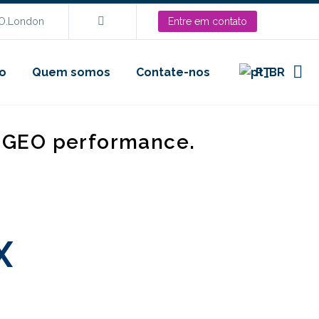
EO.London
Entre em contato
o
Quem somos
Contate-nos
PT
d GEO performance.
X