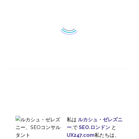
参加型デザインによる
テスト
23 8? 2017
1
予測可能なユーザー体
験を設計する方法
06 9? 2017
0
先読みデザイン＆ユー
ザーエクスペリエンス
16 8? 2017
1
私は
ルカシュ・ゼレズニ
ー
.で
SEO.ロンドン
と
3 先読み設計の問題点
UX247.com
私たちは、
30 8? 2017
0