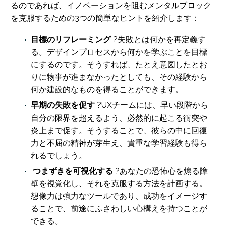
るのであれば、イノベーションを阻むメンタルブロック
を克服するための3つの簡単なヒントを紹介します：
目標のリフレーミング
?失敗とは何かを再定義す
る。デザインプロセスから何かを学ぶことを目標
にするのです。そうすれば、たとえ意図したとお
りに物事が進まなかったとしても、その経験から
何か建設的なものを得ることができます。
早期の失敗を促す
?UXチームには、早い段階から
自分の限界を超えるよう、必然的に起こる衝突や
炎上まで促す。そうすることで、彼らの中に回復
力と不屈の精神が芽生え、貴重な学習経験も得ら
れるでしょう。
つまずきを可視化する
?あなたの恐怖心を煽る障
壁を視覚化し、それを克服する方法を計画する。
想像力は強力なツールであり、成功をイメージす
ることで、前途にふさわしい心構えを持つことが
できる。