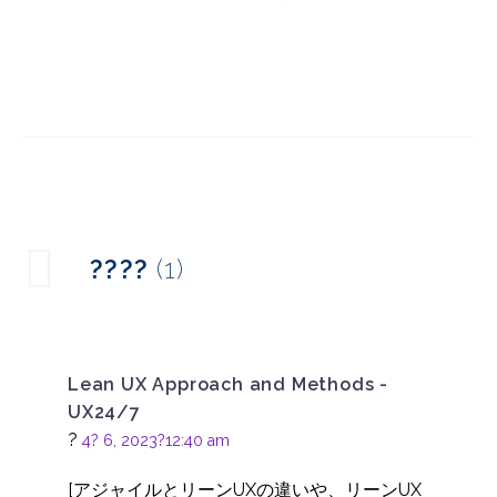
リーンUXとアジャイル
UXの違い
09 2? 2022
0
Lean UX ?誰もがデザイ
ナーになれるのか?
02 3? 2016
0
リーンUXの考え方と方
????
(1)
法
15 3? 2023
0
Lean UX Approach and Methods -
UX24/7
?
4? 6, 2023?12:40 am
[アジャイルとリーンUXの違いや、リーンUX