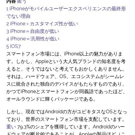
内容
匿う
1
iPhoneがモバイルユーザーエクスペリエンスの最終形
でない理由
2
iPhone = カスタマイズ性が低い
3
iPhone＝自由度が低い
4
iPhone＝汎用性が低い
5
iOS7
スマートフォン市場には、iPhone以上の魅力がありま
す。しかし、Appleという大人気ブランドの知名度を考
えると、そうではないと考えてもおかしくありません。
それは、ハードウェア、OS、エコシステムがシームレ
スに統合された独自のデバイスがもたらすものであり、
かつてiPhoneとスマートフォンが同義語であったほど、
オールラウンドに輝くパッケージである。
しかし、現在ではAndroidの方がユビキタスなOSとなっ
ており、世界のスマートフォン市場を支配しています。
重い
79.3%のシェアを獲得しています。Androidのハー
ドウェアが断片的であることが、Appleの製品ほど（こ