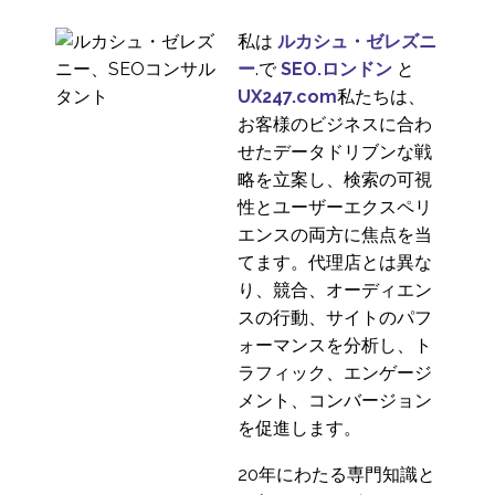
れたUX
08 4? 2020
1
私は
ルカシュ・ゼレズニ
モバイルメニューのユ
ー
.で
SEO.ロンドン
と
ーザビリティ
UX247.com
私たちは、
25 6? 2014
0
お客様のビジネスに合わ
情報アーキテクチャの
せたデータドリブンな戦
ベストプラクティス
略を立案し、検索の可視
28 11? 2018
1
性とユーザーエクスペリ
オンラインバンキング
エンスの両方に焦点を当
におけるユーザーセン
てます。代理店とは異な
24 4? 2019
5
トリックデザイン
り、競合、オーディエン
オンラインギャンブル
スの行動、サイトのパフ
業界におけるUXのあり
ォーマンスを分析し、ト
13 3? 2019
1
方
ラフィック、エンゲージ
レスポンシブWebデザ
メント、コンバージョン
インにおけるデザイン
を促進します。
04 12? 2013
0
の失敗
20年にわたる専門知識と
モバイルユーザビリテ