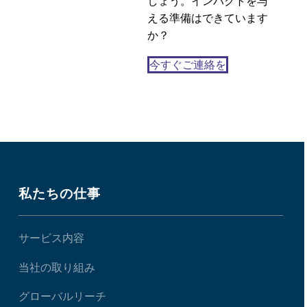
しょう。インパクトを与
デザインリサーチ中の
える準備はできています
29 4? 2021
0
表情撮影
か？
今すぐご連絡を
私たちの仕事
サービス内容
当社の取り組み
グローバルリーチ