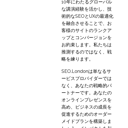
10年にわたるグローバル
ィテスト
な講演経験を活かし、技
22 3? 2023
1
術的なSEOとUXの最適化
M&Sは、ウェブサイト
を融合させることで、お
のユーザーエクスペリ
客様のサイトのランクア
16 6? 2014
1
エンスで行き過ぎたこ
ップとコンバージョンを
とをしたのか？
暗号通貨プラットフォ
お約束します。私たちは
ームのUX
推測するのではなく、戦
11 6? 2019
4
略を練ります。
iPhoneイコールモバイ
ルユーザビリティでは
SEO.Londonは単なるサ
29 10? 2013
1
ない
ービスプロバイダーでは
モバイルUXを向上させ
なく、あなたの戦略的パ
る方法
ートナーです。あなたの
31 1? 2018
2
オンラインプレゼンスを
マーケットリサーチと
高め、ビジネスの成長を
ユーザーエクスペリエ
促進するためのオーダー
25 5? 2015
6
ンスリサーチの違い
メイドプランを構築しま
Zoomを使ったモバイル